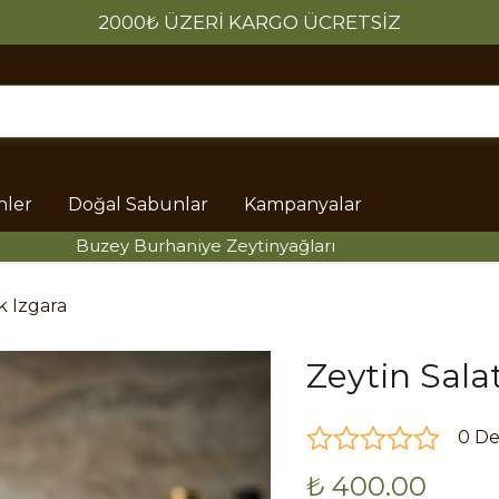
2000₺ ÜZERİ KARGO ÜCRETSİZ
nler
Doğal Sabunlar
Kampanyalar
Buzey Burhaniye Zeytinyağları
Buzey 
k Izgara
Zeytin Salat
0 D
₺ 400.00