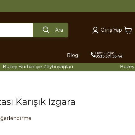
Ara
Giriş Yap
Bize Ulaşın
Blog
0535 571 55 44
Burhaniye Zeytinyağları
Buzey Burhaniy
ası Karışık Izgara
eğerlendirme