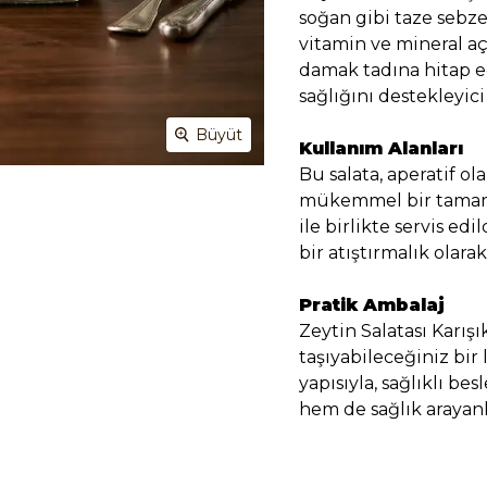
soğan gibi taze sebz
vitamin ve mineral a
damak tadına hitap ede
sağlığını destekleyici ö
Büyüt
Kullanım Alanları
Bu salata, aperatif o
mükemmel bir tamamla
ile birlikte servis edi
bir atıştırmalık olarak
Pratik Ambalaj
Zeytin Salatası Karışı
taşıyabileceğiniz bir
yapısıyla, sağlıklı b
hem de sağlık arayanla