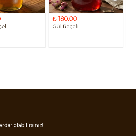
0
₺ 180.00
₺
çeli
Gül Reçeli
Bö
rdar olabilirsiniz!