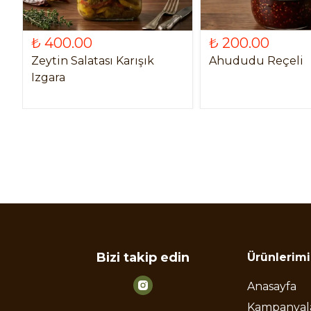
₺ 400.00
₺ 200.00
Zeytin Salatası Karışık
Ahududu Reçeli
Izgara
Bizi takip edin
Ürünlerimi
Anasayfa
Kampanyal