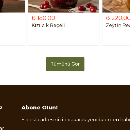
₺ 180.00
₺ 220.0
Kızılcık Reçeli
Zeytin Re
Tümünü Gör
Abone Olun!
z
E-posta adresinizi bırakarak yeniliklerden habe
ar