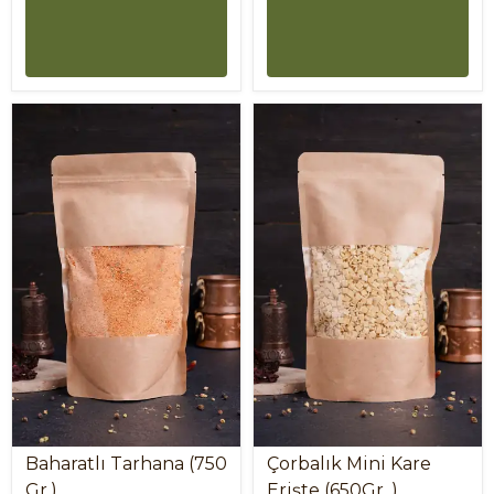
Baharatlı Tarhana (750
Çorbalık Mini Kare
Gr.)
Erişte (650Gr. )