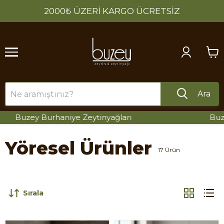
2000₺ ÜZERİ KARGO ÜCRETSİZ
Ara
ey Burhaniye Zeytinyağları
Buzey Burh
Yöresel Ürünler
17
Ürün
Sırala